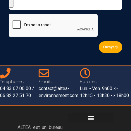
Envoyer
Télephone :
Email :
Horaire :
04 83 67 00 00 /
contact@altea-
Lun. - Ven. 9h00 ->
06 82 27 51 70
environnement.com
12h15 - 13h30 -> 18h00​
ALTEA est un bureau
DEMANDE DE DEVIS / CONTACT