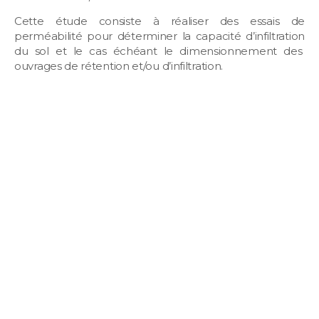
Cette étude consiste à réaliser des essais de
perméabilité pour déterminer la capacité d’infiltration
du sol et le cas échéant le dimensionnement des
ouvrages de rétention et/ou d’infiltration.
Demande de devis
ALTEA vous propose de réaliser votre étude de sol
hydrologique.
Notre étude de sol pour la gestion des eaux pluviale
permet de déterminer la nature du sol de votre
terrain a
fin de déterminer les meilleurs solutions de
rétention et d’infiltration pour votre projet.